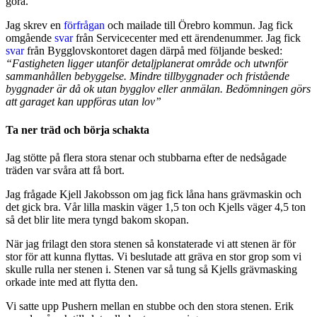
göra.
Jag skrev en
förfrågan
och mailade till Örebro kommun. Jag fick
omgående
svar
från Servicecenter med ett ärendenummer. Jag fick
svar
från Bygglovskontoret dagen därpå med följande besked:
“Fastigheten ligger utanför detaljplanerat område och utwnför
sammanhållen bebyggelse. Mindre tillbyggnader och fristående
byggnader är då ok utan bygglov eller anmälan. Bedömningen görs
att garaget kan uppföras utan lov”
Ta ner träd och börja schakta
Jag stötte på flera stora stenar och stubbarna efter de nedsågade
träden var svåra att få bort.
Jag frågade Kjell Jakobsson om jag fick låna hans grävmaskin och
det gick bra. Vår lilla maskin väger 1,5 ton och Kjells väger 4,5 ton
så det blir lite mera tyngd bakom skopan.
När jag frilagt den stora stenen så konstaterade vi att stenen är för
stor för att kunna flyttas. Vi beslutade att gräva en stor grop som vi
skulle rulla ner stenen i. Stenen var så tung så Kjells grävmasking
orkade inte med att flytta den.
Vi satte upp Pushern mellan en stubbe och den stora stenen. Erik