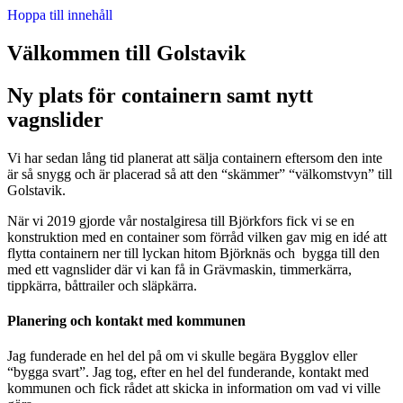
Hoppa till innehåll
Välkommen till Golstavik
Ny plats för containern samt nytt
vagnslider
Vi har sedan lång tid planerat att sälja containern eftersom den inte
är så snygg och är placerad så att den “skämmer” “välkomstvyn” till
Golstavik.
När vi 2019 gjorde vår nostalgiresa till Björkfors fick vi se en
konstruktion med en container som förråd vilken gav mig en idé att
flytta containern ner till lyckan hitom Björknäs och bygga till den
med ett vagnslider där vi kan få in Grävmaskin, timmerkärra,
tippkärra, båttrailer och släpkärra.
Planering och kontakt med kommunen
Jag funderade en hel del på om vi skulle begära Bygglov eller
“bygga svart”. Jag tog, efter en hel del funderande, kontakt med
kommunen och fick rådet att skicka in information om vad vi ville