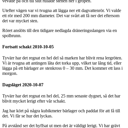
vevade på och till slut rullade stenen ner i gropen.
Utefter vägen var vi tvugna att lägga ner ett dagvattenrör. Vi valde
ett rör med 200 mm diameter. Det var svårt att få ner det eftersom
det var mycket sten.
Röret anslöts till den tidigare nedlagda dräneringsslangen via en
spolbrunn.
Fortsatt schakt 2010-10-05
Tyvärr har det regnat en hel del så marken har blivit rena lergröten.
Vi är tvugna att antingen låta det torka upp, vilket tar lång tid, eller
lägga på ett bärlager av stenkross 0 – 30 mm. Det kommer ett lass i
morgon.
Dagsläget 2020-10-07
Tyvärr har det regnat en hel del, 25 mm senaste dygnet, så det har
blivit mycket lerigt efter vår schakt.
Jag har kört på några kubikmeter bärlager och paddat för att få till
det. Vi får se hur det lyckas.
På avstånd ser det hyffsat ut men det är väldigt lerigt. Vi har grävt