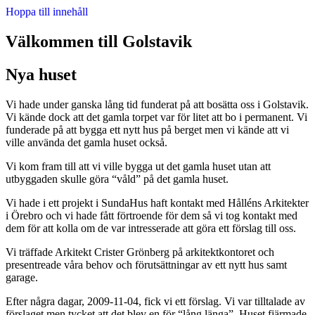
Hoppa till innehåll
Välkommen till Golstavik
Nya huset
Vi hade under ganska lång tid funderat på att bosätta oss i Golstavik.
Vi kände dock att det gamla torpet var för litet att bo i permanent. Vi
funderade på att bygga ett nytt hus på berget men vi kände att vi
ville använda det gamla huset också.
Vi kom fram till att vi ville bygga ut det gamla huset utan att
utbyggaden skulle göra “våld” på det gamla huset.
Vi hade i ett projekt i SundaHus haft kontakt med Hålléns Arkitekter
i Örebro och vi hade fått förtroende för dem så vi tog kontakt med
dem för att kolla om de var intresserade att göra ett förslag till oss.
Vi träffade Arkitekt Crister Grönberg på arkitektkontoret och
presentreade våra behov och förutsättningar av ett nytt hus samt
garage.
Efter några dagar, 2009-11-04, fick vi ett förslag. Vi var tilltalade av
förslaget men tycket att det blev en för “lång länga”. Huset fjärmade