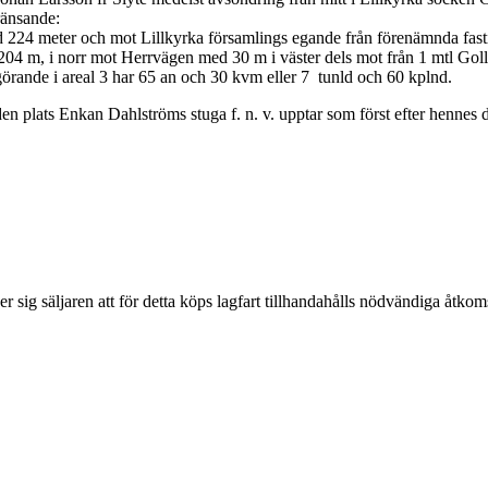
ränsande:
ed 224 meter och mot Lillkyrka församlings egande från förenämnda fa
204 m, i norr mot Herrvägen med 30 m i väster dels mot från 1 mtl G
rande i areal 3 har 65 an och 30 kvm eller 7 tunld och 60 kplnd.
 plats Enkan Dahlströms stuga f. n. v. upptar som först efter hennes död
r sig säljaren att för detta köps lagfart tillhandahålls nödvändiga åtkom