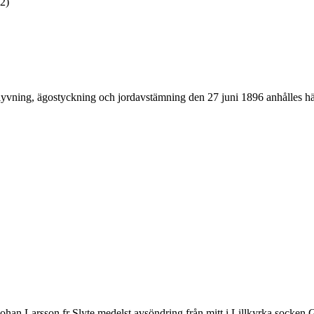
:2)
vning, ägostyckning och jordavstämning den 27 juni 1896 anhålles här
 Johan Larsson fr Slyte medelst avsöndring från mitt i Lillkyrka socke