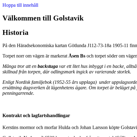
Hoppa till innehåll
Välkommen till Golstavik
Historia
På den Häradsekonomiska kartan Götlunda J112-73-18a 1905-11 finns 
Torpet norr om vägen är markerat
Åsen Bs
och torpet söder om väge
Många tror att en
backstuga
var ett litet hus inbyggt i en backe, allt
skillnad från torpen, där odlingsmark ingick av varierande storlek.
Enligt Nordisk familjebok (1952-55 års
upplaga) under uppslagsordet
ersättning
dagsverken åt lägenhetens ägare. Om torpet
är beläget p
penningarrende.
Kontrakt och lagfartshandlingar
Kerstins mormor och morfar Hulda och Johan Larsson köpte Golstav