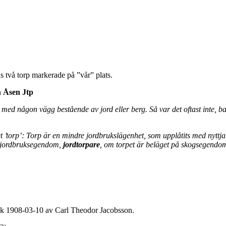
två torp markerade på ”vår” plats.
n
Åsen Jtp
så med någon vägg bestående av jord eller berg. Så var det oftast inte, 
 ’torp’:
Torp är en mindre jordbrukslägenhet, som
upplåtits med nyttj
å jordbruksegendom,
jordtorpare
, om torpet är beläget på
skogsegendom
ik 1908-03-10 av Carl Theodor Jacobsson.