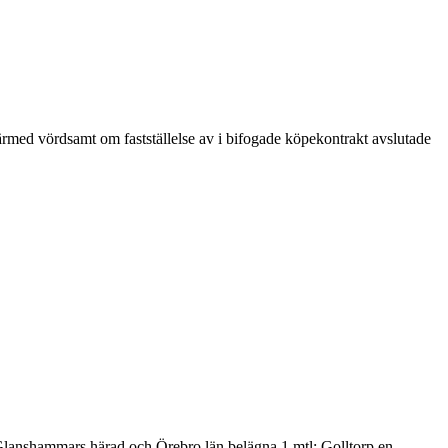
med vördsamt om fastställelse av i bifogade köpekontrakt avslutade
n Glanshammars härad och Örebro län belägna 1 mtl: Golltorp en