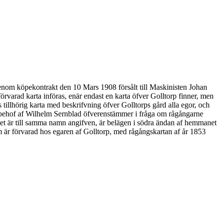
enom köpekontrakt den 10 Mars 1908 försålt till Maskinisten Johan
förvarad karta införas, enär endast en karta öfver Golltorp finner, men
tillhörig karta med beskrifvning öfver Golltorps gård alla egor, och
 behof af Wilhelm Sernblad öfverenstämmer i fråga om rågångarne
ktet är till samma namn angifven, är belägen i södra ändan af hemmanet
som är förvarad hos egaren af Golltorp, med rågångskartan af år 1853