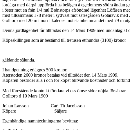
jordäga med därpå uppförda hus belägen å egedomens södra ändan g
i öster mot en från 1/4 mtl Brånstorps afsöndrad lägenhet Löfåsen m
med tillsammans 178 meter i sydväst mot sätesgården Götarsvik med 
Golltorp med 20 m i norr likaledes mot stamhemmandet med 79 m utgö
Denna jordlägenhet får tillträdas den 14 Mars 1909 med undantag af den
Köpeskillingen som är bestämd till tretusen etthundra (3100) kronor
gäldande sålunda.
I handpenning erlägges 500 kronor.
Återstoden 2600 kronor betalas vid tillträdet den 14 Mars 1909.
Köparen bestrider alla i och för köpet blifvande kostnader och förbinde
Med förestående kontrakt förklara vi oss ömse sidor nöjda försäkrar.
Golltorp d 10 Mars 1909
Johan Larsson Carl Th Jacobsson
Köpare Säljare
Egenhändiga namnteckningarna bevittna: