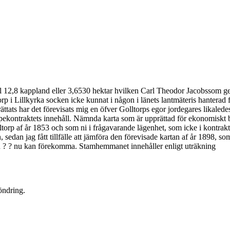
l 12,8 kappland eller 3,6530 hektar hvilken Carl Theodor Jacobssom g
orp i Lillkyrka socken icke kunnat i någon i länets lantmäteris hanterad 
ts har det förevisats mig en öfver Golltorps egor jordegares likaledes 
pekontraktets innehåll. Nämnda karta som är upprättad för ekonomiskt
ltorp af år 1853 och som ni i frågavarande lägenhet, som icke i kontra
 sedan jag fått tillfälle att jämföra den förevisade kartan af år 1898, 
ngen ? ? nu kan förekomma. Stamhemmanet innehåller enligt uträkning
öndring.