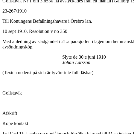
Gollstavik Nr 1 om 3,6530 ha avstyckades från ett mantal (Gålltorp 1
23-267/1910
Till Konungens Befallningshavare i Örebro län.
10 sept 1910, Resolution v no 350
Med anledning av stadgandet i 21:a paragrafen i lagen om hemmanskly
avsöndringsköp.
Slyte de 30:e juni 1910
Johan Larsson
(Texten nederst på sida är tyvärr inte fullt läsbar)
Gollstavik
Afskrift
Köpe kontakt
Jag Carl Th Jacobsson upplåter och försäljer härmed till Maskinisten