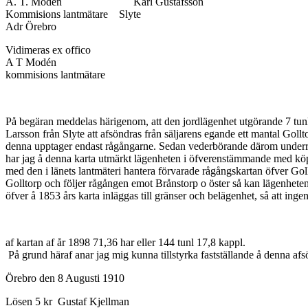
A. T. Modén Karl Gustafsson
Kommisions lantmätare Slyte
Adr Örebro
Vidimeras ex offico
A T Modén
kommisions lantmätare
På begäran meddelas härigenom, att den jordlägenhet utgörande 7 tun
Larsson från Slyte att afsöndras från säljarens egande ett mantal Gollt
denna upptager endast rågångarne. Sedan vederbörande därom underrätta
har jag å denna karta utmärkt lägenheten i öfverenstämmande med kö
med den i länets lantmäteri hantera förvarade rågångskartan öfver Gol
Golltorp och följer rågången emot Brånstorp o öster så kan lägenheten,
öfver å 1853 års karta inläggas till gränser och belägenhet, så att i
af kartan af år 1898 71,36 har eller 144 tunl 17,8 kappl.
På grund häraf anar jag mig kunna tillstyrka fastställande å denna afs
Örebro den 8 Augusti 1910
Lösen 5 kr Gustaf Kjellman