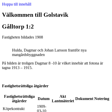
Hoppa till innehåll
Välkommen till Golstavik
Gålltorp 1:2
Fastigheten bildades 1908
Hulda, Dagmar och Johan Larsson framför nya
mangårdsbyggnaden
På bilden
är troligen Dagmar 8 -10 år vilket innebär att fotona är
tagna 1913 – 1915.
Fastighetsrättsliga åtgärder
Fastighetsrättsliga
Akt
Datum
Dokument
Notering
åtgärder
Lantmäteriet
1909-
Köpekontrakt
03-10