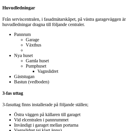
Huvudledningar
Från serviscentralen, i fasadmätarskåpet, på västra garageväggen är
huvudledningar dragna till följande centraler.
Pannrum
Garage
Växthus
Nya huset
Gamla huset
Pumphuset
Vagnslidret
Gäststugan
Bastun (vedboden)
3-fas uttag
3-fasuttag finns installerade på följande ställen;
Östra väggen på källaren till garaget
Vid elcentralen i pannrummet
Invändigt i garaget mellan portarna
Vagnslidret (ej klart ännu)