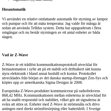
Husautomatik
Vi använder en relativt omfattande automatik för styrning av lampor
och pumpar och för att mäta temperatur. Jag valde för många år
sedan att använda Telldus system. Detta har uppgraderats i flera
omgångar och nu består styrningen av ett antal enheter av båda
slagen.
Vad är Z-Wave
Z-Wave är ett trådlöst kommunikationsprotokoll utvecklat för
hemautomation i syfte att på ett stabilt och driftsäkert sätt kunna
styra elektronik i bland annat hushåll och kontor. Protokollet
utvecklades från början av det danska startup-företaget Zen-Sys och
köptes upp av amerikanska Sigma Designs år 2008.
Europeiska Z-Wave-produkter kommunicerar på radiofrekvens
868,42 MHz. Kommunikationen mellan enheterna är utvecklad för
att ha snabb responstid och stabilitet, vilket gör att signalerna är
svåra att störa ut. Enheter med Z-Wave är strömsnåla och drivs
antingen med direkt strömförsörjning eller batteridrift. I Sverige