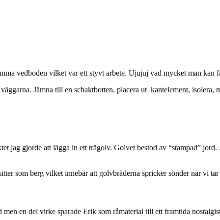
tömma vedboden vilket var ett styvt arbete. Ujujuj vad mycket man kan 
rt väggarna. Jämna till en schaktbotten, placera ut kantelement, isoler
ktet jag gjorde att lägga in ett trägolv. Golvet bestod av “stampad” jord
tter som berg vilket innebär att golvbräderna spricker sönder när vi ta
 men en del virke sparade Erik som råmaterial till ett framtida nostalgist