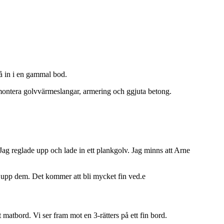
få in i en gammal bod.
a, montera golvvärmeslangar, armering och ggjuta betong.
. Jag reglade upp och lade in ett plankgolv. Jag minns att Arne
r upp dem. Det kommer att bli mycket fin ved.e
 matbord. Vi ser fram mot en 3-rätters på ett fin bord.