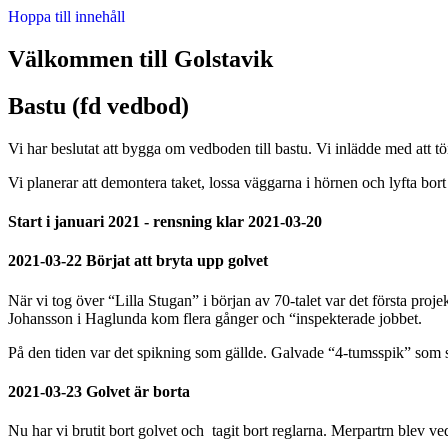
Hoppa till innehåll
Välkommen till Golstavik
Bastu (fd vedbod)
Vi har beslutat att bygga om vedboden till bastu. Vi inlädde med att 
Vi planerar att demontera taket, lossa väggarna i hörnen och lyfta bo
Start i januari 2021 - rensning klar 2021-03-20
2021-03-22 Börjat att bryta upp golvet
När vi tog över “Lilla Stugan” i början av 70-talet var det första proje
Johansson i Haglunda kom flera gånger och “inspekterade jobbet.
På den tiden var det spikning som gällde. Galvade “4-tumsspik” som si
2021-03-23 Golvet är borta
Nu har vi brutit bort golvet och tagit bort reglarna. Merpartrn blev ved