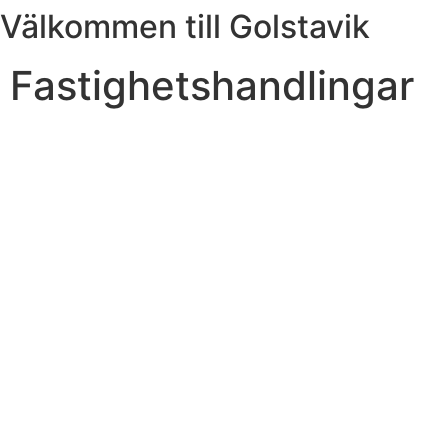
Välkommen till Golstavik
Hoppa
till
innehåll
Fastighetshandlingar