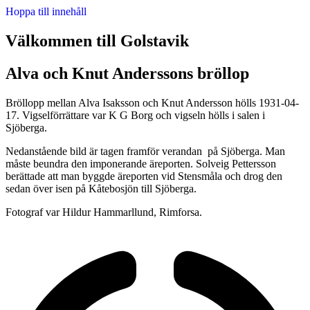
Hoppa till innehåll
Välkommen till Golstavik
Alva och Knut Anderssons bröllop
Bröllopp mellan Alva Isaksson och Knut Andersson hölls 1931-04-
17. Vigselförrättare var K G Borg och vigseln hölls i salen i
Sjöberga.
Nedanstående bild är tagen framför verandan på Sjöberga. Man
måste beundra den imponerande äreporten. Solveig Pettersson
berättade att man byggde äreporten vid Stensmåla och drog den
sedan över isen på Kåtebosjön till Sjöberga.
Fotograf var Hildur Hammarllund, Rimforsa.