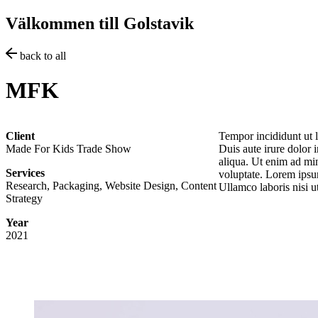
Hoppa
Välkommen till Golstavik
till
innehåll
back to all
MFK
Client
Tempor incididunt ut 
Made For Kids Trade Show
Duis aute irure dolor 
aliqua. Ut enim ad min
Services
voluptate. Lorem ipsum
Research, Packaging, Website Design, Content
Ullamco laboris nisi 
Strategy
Year
2021